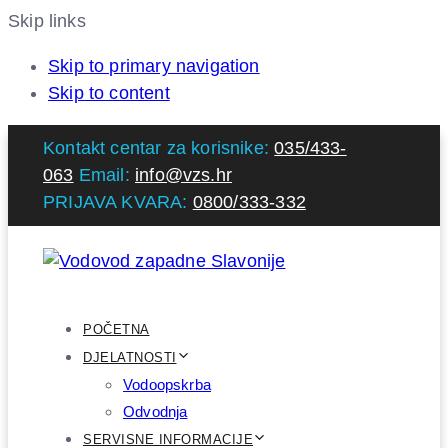
Skip links
Skip to primary navigation
Skip to content
Kontakt centar za korisnike:
035/433-
063
Email:
info@vzs.hr
PRIJAVA KVARA:
0800/333-332
POČETNA
DJELATNOSTI
Vodoopskrba
Odvodnja
SERVISNE INFORMACIJE