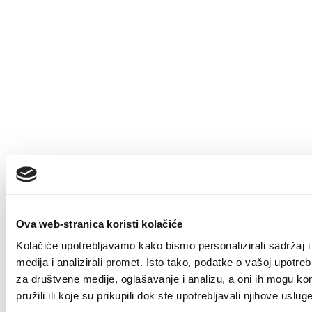
Tags
Ova web-stranica koristi kolačiće
Info
Kolačiće upotrebljavamo kako bismo personalizirali sadržaj i
medija i analizirali promet. Isto tako, podatke o vašoj upotre
25/08/2025
za društvene medije, oglašavanje i analizu, a oni ih mogu ko
pružili ili koje su prikupili dok ste upotrebljavali njihove usluge
HEP – Obavijest o problemima u