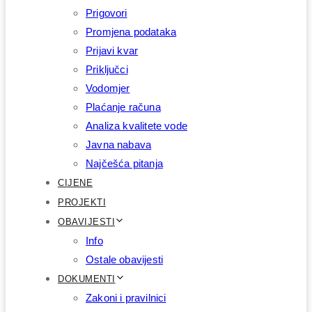
Prigovori
Promjena podataka
Prijavi kvar
Priključci
Vodomjer
Plaćanje računa
Analiza kvalitete vode
Javna nabava
Najčešća pitanja
CIJENE
PROJEKTI
OBAVIJESTI
Info
Ostale obavijesti
DOKUMENTI
Zakoni i pravilnici