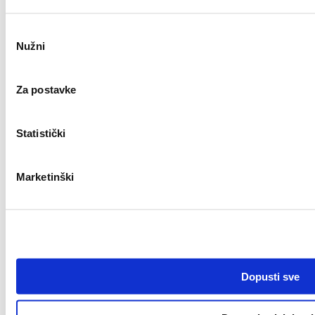
distribuciji pitke vode
Odabir
Nužni
pristanka
1
2
Za postavke
3
4
Statistički
5
…
Marketinški
37
Dopusti sve