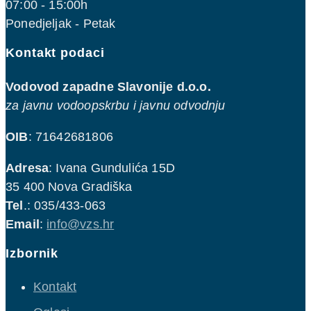
07:00 - 15:00h
Ponedjeljak - Petak
Kontakt podaci
Vodovod zapadne Slavonije d.o.o.
za javnu vodoopskrbu i javnu odvodnju
OIB
: 71642681806
Adresa
: Ivana Gundulića 15D
35 400 Nova Gradiška
Tel
.: 035/433-063
Email
:
info@vzs.hr
Izbornik
Kontakt