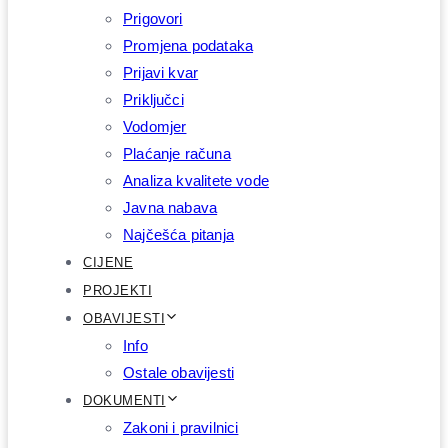
Prigovori
Promjena podataka
Prijavi kvar
Priključci
Vodomjer
Plaćanje računa
Analiza kvalitete vode
Javna nabava
Najčešća pitanja
CIJENE
PROJEKTI
OBAVIJESTI
Info
Ostale obavijesti
DOKUMENTI
Zakoni i pravilnici