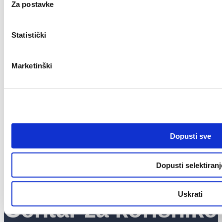
…
Za postavke
16
17
Statistički
18
19
Marketinški
20
…
37
Dopusti sve
Dopusti selektiranj
Uskrati
Centar za korisnike