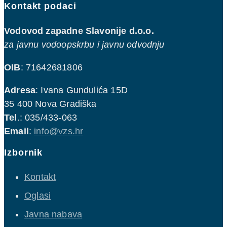
Kontakt podaci
Vodovod zapadne Slavonije d.o.o.
za javnu vodoopskrbu i javnu odvodnju
OIB
: 71642681806
Adresa
: Ivana Gundulića 15D
35 400 Nova Gradiška
Tel
.: 035/433-063
Email
:
info@vzs.hr
Izbornik
Kontakt
Oglasi
Javna nabava