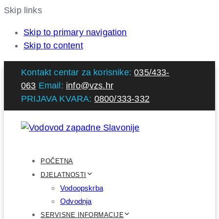
Skip links
Skip to primary navigation
Skip to content
Kontakt centar za korisnike:
035/433-
063
Email:
info@vzs.hr
PRIJAVA KVARA:
0800/333-332
POČETNA
DJELATNOSTI
Vodoopskrba
Odvodnja
SERVISNE INFORMACIJE