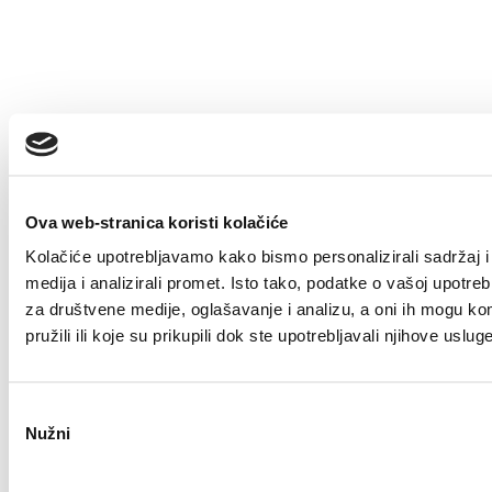
Tags
Info
Ova web-stranica koristi kolačiće
Kolačiće upotrebljavamo kako bismo personalizirali sadržaj i
14/09/2022
medija i analizirali promet. Isto tako, podatke o vašoj upotre
za društvene medije, oglašavanje i analizu, a oni ih mogu ko
Obavijest korisnicima na području
pružili ili koje su prikupili dok ste upotrebljavali njihove usluge
Općina Rešetari, Vrbje i Staro
Petrovo Selo
Odabir
Nužni
pristanka
1