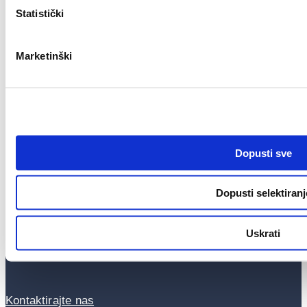
Statistički
17
18
19
Marketinški
…
37
Dopusti sve
Dopusti selektiranj
Uskrati
Centar za korisnike
Kontaktirajte nas