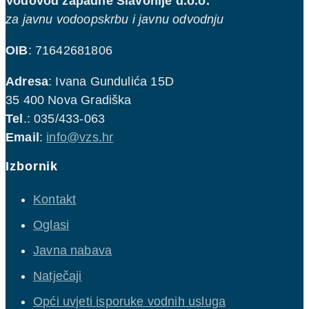
Vodovod zapadne Slavonije d.o.o.
za javnu vodoopskrbu i javnu odvodnju
OIB
: 71642681806
Adresa
: Ivana Gundulića 15D
35 400 Nova Gradiška
Tel
.: 035/433-063
Email
:
info@vzs.hr
Izbornik
Kontakt
Oglasi
Javna nabava
Natječaji
Opći uvjeti isporuke vodnih usluga