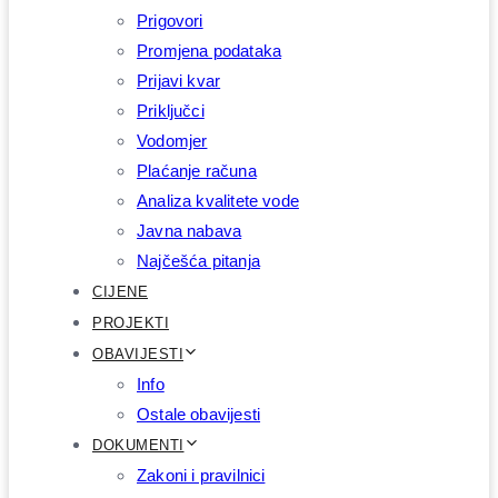
Prigovori
Promjena podataka
Prijavi kvar
Priključci
Vodomjer
Plaćanje računa
Analiza kvalitete vode
Javna nabava
Najčešća pitanja
CIJENE
PROJEKTI
OBAVIJESTI
Info
Ostale obavijesti
DOKUMENTI
Zakoni i pravilnici