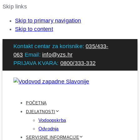
Skip links
Skip to primary navigation
Skip to content
Kontakt centar za korisnike:
035/433-
063
Email:
info@vzs.hr
PRIJAVA KVARA:
0800/333-332
POČETNA
DJELATNOSTI
Vodoopskrba
Odvodnja
SERVISNE INFORMACIJE