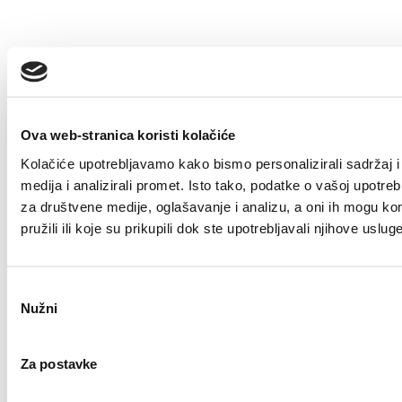
Tags
Ova web-stranica koristi kolačiće
Info
Kolačiće upotrebljavamo kako bismo personalizirali sadržaj i
medija i analizirali promet. Isto tako, podatke o vašoj upotre
02/11/2022
za društvene medije, oglašavanje i analizu, a oni ih mogu ko
Radovi na kanalizacijskoj mreži
pružili ili koje su prikupili dok ste upotrebljavali njihove usluge
usporit će promet u naselju Oštri Vrh
Odabir
Nužni
pristanka
1
…
Za postavke
15
16