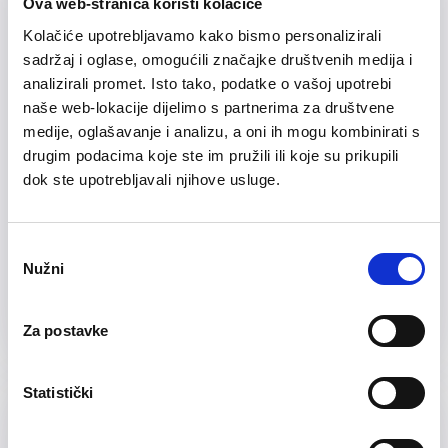
Ova web-stranica koristi kolačiće
Kolačiće upotrebljavamo kako bismo personalizirali
sadržaj i oglase, omogućili značajke društvenih medija i
analizirali promet. Isto tako, podatke o vašoj upotrebi
naše web-lokacije dijelimo s partnerima za društvene
medije, oglašavanje i analizu, a oni ih mogu kombinirati s
drugim podacima koje ste im pružili ili koje su prikupili
dok ste upotrebljavali njihove usluge.
24/05/2023
Odabir
Obavijest potrošačima vode u
Nužni
pristanka
naselju Štivica
Za postavke
Statistički
TAGS
INFO