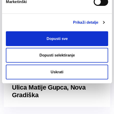
Marketinški
Prikaži detalje
Dopusti sve
Dopusti selektiranje
16/05/2023
Obavijest o radovima na
Uskrati
vodoopskrbnom sustavu –
Ulica Matije Gupca, Nova
Gradiška