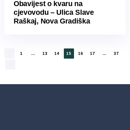
Obavijest o kvaru na
cjevovodu – Ulica Slave
Raškaj, Nova Gradiška
1
…
13
14
15
16
17
…
37