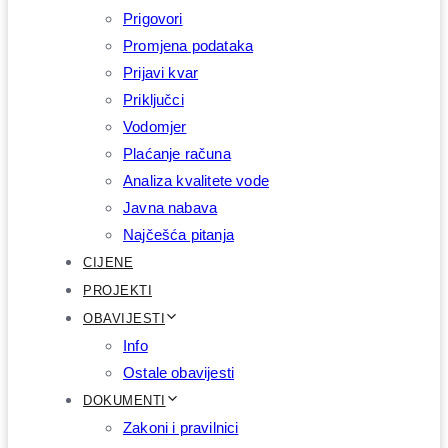
Prigovori
Promjena podataka
Prijavi kvar
Priključci
Vodomjer
Plaćanje računa
Analiza kvalitete vode
Javna nabava
Najčešća pitanja
CIJENE
PROJEKTI
OBAVIJESTI
Info
Ostale obavijesti
DOKUMENTI
Zakoni i pravilnici