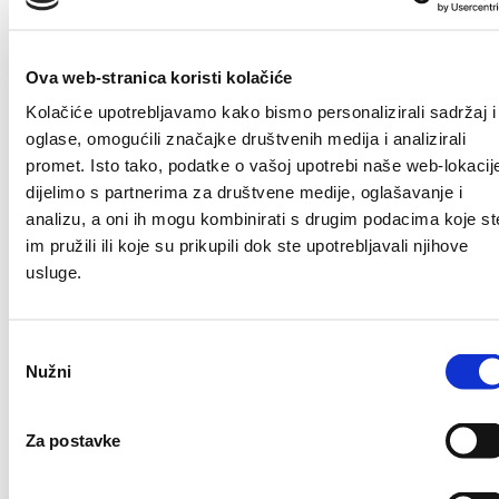
HEP – Obavijest
o problemima u
Ova web-stranica koristi kolačiće
Kolačiće upotrebljavamo kako bismo personalizirali sadržaj i
distribuciji pitke
oglase, omogućili značajke društvenih medija i analizirali
promet. Isto tako, podatke o vašoj upotrebi naše web-lokacij
dijelimo s partnerima za društvene medije, oglašavanje i
vode –
analizu, a oni ih mogu kombinirati s drugim podacima koje st
im pružili ili koje su prikupili dok ste upotrebljavali njihove
Banićevac
usluge.
Odabir
Nužni
pristanka
Author
Mihael
Published on:
10/07/2023
Za postavke
Obavještavamo Vas da će u utorak,