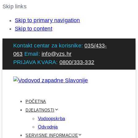
Skip links
Skip to primary navigation
Skip to content
Kontakt centar za korisnike:
035/433-
063
Email:
info@vzs.hr
PRIJAVA KVARA:
0800/333-332
POČETNA
DJELATNOSTI
Vodoopskrba
Odvodnja
SERVISNE INFORMACIJE