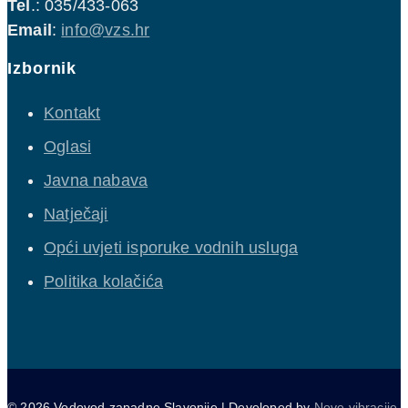
Tel
.: 035/433-063
Email
:
info@vzs.hr
Izbornik
Kontakt
Oglasi
Javna nabava
Natječaji
Opći uvjeti isporuke vodnih usluga
Politika kolačića
© 2026 Vodovod zapadne Slavonije | Developed by
Nove vibracije