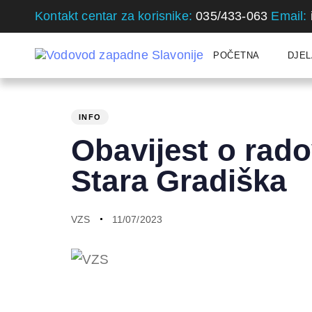
Skip
Skip
Kontakt centar za korisnike:
035/433-063
Email:
links
to
primary
POČETNA
DJEL
navigation
Skip
PUBLISHED
Author
Published
to
IN:
on:
INFO
content
Obavijest o rad
Stara Gradiška
VZS
11/07/2023