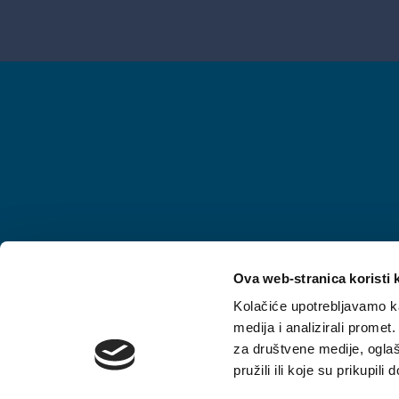
Radno vrijeme
Ova web-stranica koristi 
07:00 - 15:00h
Ponedjeljak - Petak
Kolačiće upotrebljavamo ka
medija i analizirali promet
za društvene medije, oglaš
pružili ili koje su prikupili