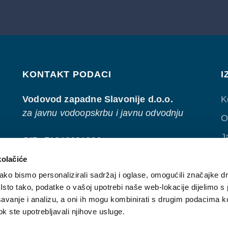
KONTAKT PODACI
I
Vodovod zapadne Slavonije d.o.o.
K
za javnu vodoopskrbu i javnu odvodnju
O
J
OIB
: 71642681806
N
kolačiće
Adresa
: Ivana Gundulića 15D
O
ko bismo personalizirali sadržaj i oglase, omogućili značajke d
35 400 Nova Gradiška
. Isto tako, podatke o vašoj upotrebi naše web-lokacije dijelimo s
P
Tel
.: 035/433-063
avanje i analizu, a oni ih mogu kombinirati s drugim podacima k
Email
:
info@vzs.hr
 dok ste upotrebljavali njihove usluge.