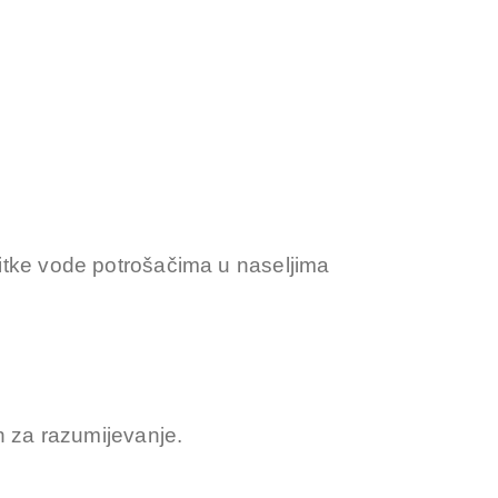
itke vode potrošačima u naseljima
h za razumijevanje.