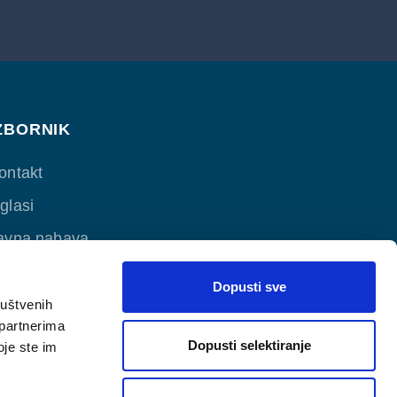
ZBORNIK
ontakt
glasi
avna nabava
atječaji
Dopusti sve
pći uvjeti isporuke vodnih usluga
ruštvenih
 partnerima
olitika kolačića
Dopusti selektiranje
oje ste im