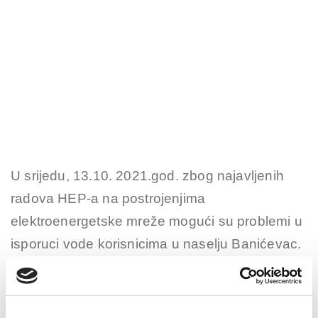
U srijedu, 13.10. 2021.god. zbog najavljenih
radova HEP-a na postrojenjima
elektroenergetske mreže mogući su problemi u
isporuci vode korisnicima u naselju Banićevac.
Predviđeno trajanje radova je od 7:30 do 08:30
i od 14:00 do 15:00 sati.