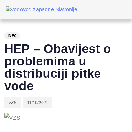
Skip
Skip
links
to
primary
PUBLISHED
Author
Published
navigation
IN:
on:
Skip
INFO
to
HEP – Obavijest o
content
problemima u
distribuciji pitke
vode
VZS
11/10/2021