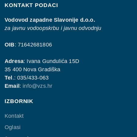
KONTAKT PODACI
Vodovod zapadne Slavonije d.o.o.
za javnu vodoopskrbu i javnu odvodnju
OIB
: 71642681806
Adresa
: Ivana Gundulića 15D
35 400 Nova Gradiška
Tel
.: 035/433-063
Email
:
info@vzs.hr
IZBORNIK
Kontakt
Oglasi