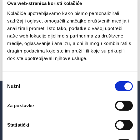
Ova web-stranica koristi kolačiće
Kolačiće upotrebljavamo kako bismo personalizirali
Molimo cijenjene potrošače za strpljenje i
sadržaj i oglase, omogućili značajke društvenih medija i
razumijevanje.
analizirali promet. Isto tako, podatke o vašoj upotrebi
naše web-lokacije dijelimo s partnerima za društvene
medije, oglašavanje i analizu, a oni ih mogu kombinirati s
drugim podacima koje ste im pružili ili koje su prikupili
dok ste upotrebljavali njihove usluge.
SHARE ON
Odabir
Nužni
pristanka
Za postavke
Statistički