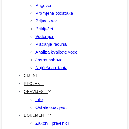
Prigovori
Promjena podataka
Prijavi kvar
Priključci
Vodomjer
Plaćanje računa
Analiza kvalitete vode
Javna nabava
Najčešća pitanja
CIJENE
PROJEKTI
OBAVIJESTI
Info
Ostale obavijesti
DOKUMENTI
Zakoni i pravilnici