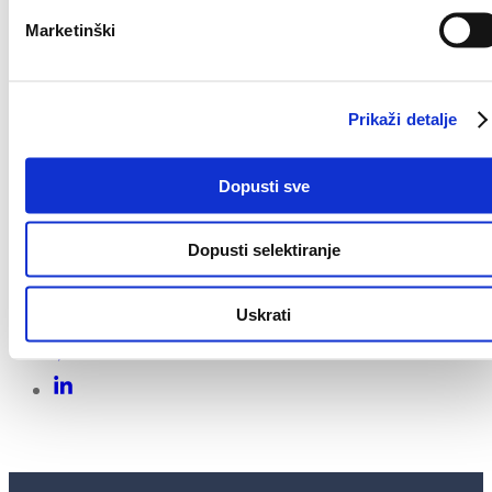
HEP-a na održavanju mogući su problemi u
Marketinški
isporuci vode korisnicima u naseljima Gunjavci i
Drežnik. Predviđeno trajanje radova je od 9:00 –
14:00 sati.
Prikaži detalje
Hvala svim korisnicima na razumijevanju.
Dopusti sve
Share On
Dopusti selektiranje
Uskrati