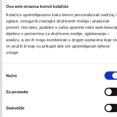
HEP – Obavijest
Ova web-stranica koristi kolačiće
Kolačiće upotrebljavamo kako bismo personalizirali sadržaj i
o problemima u
oglase, omogućili značajke društvenih medija i analizirali
promet. Isto tako, podatke o vašoj upotrebi naše web-lokacij
distribuciji pitke
dijelimo s partnerima za društvene medije, oglašavanje i
analizu, a oni ih mogu kombinirati s drugim podacima koje st
vode (Gunjavci,
im pružili ili koje su prikupili dok ste upotrebljavali njihove
usluge.
Drežnik)
Odabir
Nužni
pristanka
Author
VZS
Za postavke
Published on:
23/07/2020
Statistički
Danas, 23.07.2020., zbog najavljenih radova