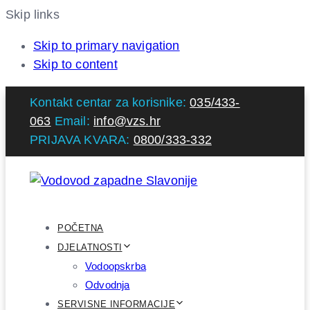
Skip links
Skip to primary navigation
Skip to content
Kontakt centar za korisnike:
035/433-
063
Email:
info@vzs.hr
PRIJAVA KVARA:
0800/333-332
POČETNA
DJELATNOSTI
Vodoopskrba
Odvodnja
SERVISNE INFORMACIJE