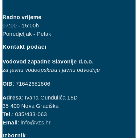
Radno vrijeme
07:00 - 15:00h
Ponedjeljak - Petak
Kontakt podaci
Vodovod zapadne Slavonije d.o.o.
za javnu vodoopskrbu i javnu odvodnju
OIB
: 71642681806
Adresa
: Ivana Gundulića 15D
35 400 Nova Gradiška
Tel
.: 035/433-063
Email
:
info@vzs.hr
Izbornik