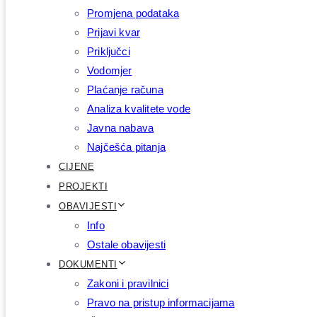
Promjena podataka
Prijavi kvar
Priključci
Vodomjer
Plaćanje računa
Analiza kvalitete vode
Javna nabava
Najčešća pitanja
CIJENE
PROJEKTI
OBAVIJESTI
Info
Ostale obavijesti
DOKUMENTI
Zakoni i pravilnici
Pravo na pristup informacijama