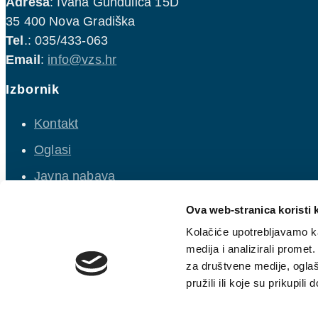
Adresa
: Ivana Gundulića 15D
35 400 Nova Gradiška
Tel
.: 035/433-063
Email
:
info@vzs.hr
Izbornik
Kontakt
Oglasi
Javna nabava
Natječaji
Ova web-stranica koristi 
Opći uvjeti isporuke vodnih usluga
Kolačiće upotrebljavamo ka
medija i analizirali promet
Politika kolačića
za društvene medije, oglaš
pružili ili koje su prikupili