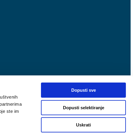
Dopusti sve
ruštvenih
 partnerima
Dopusti selektiranje
oje ste im
Uskrati