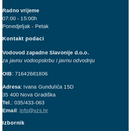
Radno vrijeme
07:00 - 15:00h
Ponedjeljak - Petak
Kontakt podaci
Vodovod zapadne Slavonije d.o.o.
za javnu vodoopskrbu i javnu odvodnju
OIB
: 71642681806
Adresa
: Ivana Gundulića 15D
35 400 Nova Gradiška
Tel
.: 035/433-063
Email
:
info@vzs.hr
Izbornik