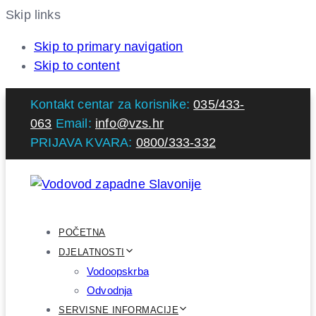
Skip links
Skip to primary navigation
Skip to content
Kontakt centar za korisnike:
035/433-
063
Email:
info@vzs.hr
PRIJAVA KVARA:
0800/333-332
POČETNA
DJELATNOSTI
Vodoopskrba
Odvodnja
SERVISNE INFORMACIJE