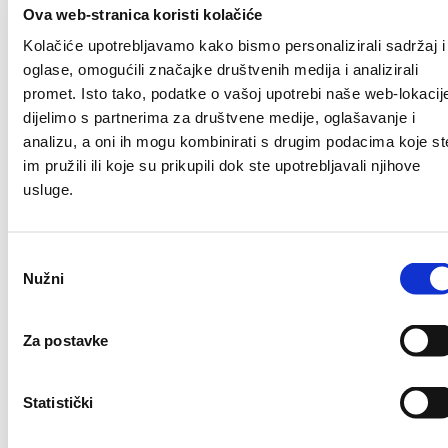
Obavijest o
Ova web-stranica koristi kolačiće
Kolačiće upotrebljavamo kako bismo personalizirali sadržaj i
kvaru na
oglase, omogućili značajke društvenih medija i analizirali
promet. Isto tako, podatke o vašoj upotrebi naše web-lokacij
cjevovodu –
dijelimo s partnerima za društvene medije, oglašavanje i
analizu, a oni ih mogu kombinirati s drugim podacima koje st
im pružili ili koje su prikupili dok ste upotrebljavali njihove
naselje Prvča
usluge.
Odabir
Nužni
Author
Mihael
pristanka
Published on:
18/02/2023
Za postavke
Zbog iznenadnog kvara na cjevovodu danas
18.02.2023.god. bez vode će biti potrošači u
Statistički
naselju Prvča, od kućnog br. 54 do kraja ulice i
od kućnog br. 111 do kraja ulice.