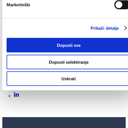
Marketinški
Popravak kvara i normalizacija u opskrbi vodom
očekuje se oko 17:00 sati.
Cijenjenim korisnicima ispričavamo se zbog
Prikaži detalje
prekida i poremećaja u vodoopskrbi i molimo ih
za razumijevanje.
Dopusti sve
Share On
Dopusti selektiranje
Uskrati