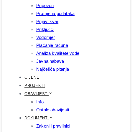
Prigovori
Promjena podataka
Prijavi kvar
Priključci
Vodomjer
Plaćanje računa
Analiza kvalitete vode
Javna nabava
Najčešća pitanja
CIJENE
PROJEKTI
OBAVIJESTI
Info
Ostale obavijesti
DOKUMENTI
Zakoni i pravilnici