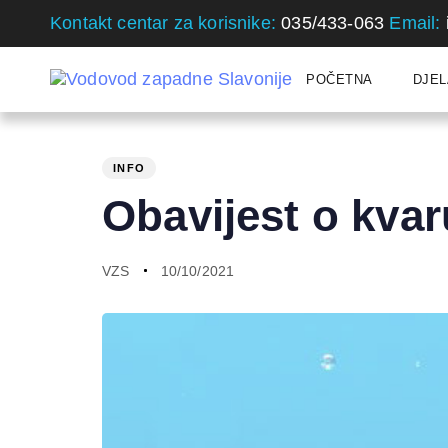
Skip
Skip
Kontakt centar za korisnike:
035/433-063
Email:
links
to
primary
POČETNA
DJEL
navigation
Skip
PUBLISHED
Author
Published
to
IN:
on:
INFO
content
Obavijest o kva
VZS
10/10/2021