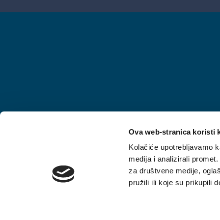
Radno vrijeme
Ova web-stranica koristi 
07:00 - 15:00h
Ponedjeljak - Petak
Kolačiće upotrebljavamo ka
medija i analizirali promet
za društvene medije, oglaš
pružili ili koje su prikupili