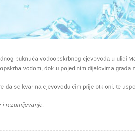
adnog puknuća vodoopskrbnog cjevovoda u ulici Ma
je opskrba vodom, dok u pojedinim dijelovima grad
 da se kvar na cjevovodu čim prije otkloni, te us
 i razumijevanje.