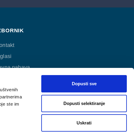
ZBORNIK
ontakt
glasi
avna nabava
atječaji
Dopusti sve
pći uvjeti isporuke vodnih usluga
ruštvenih
 partnerima
olitika kolačića
Dopusti selektiranje
oje ste im
Uskrati