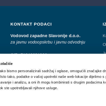
KONTAKT PODACI
I
Vodovod zapadne Slavonije d.o.o.
K
za javnu vodoopskrbu i javnu odvodnju
O
J
OIB
: 71642681806
N
kolačiće
Adresa
: Ivana Gundulića 15D
O
ko bismo personalizirali sadržaj i oglase, omogućili značajke d
35 400 Nova Gradiška
. Isto tako, podatke o vašoj upotrebi naše web-lokacije dijelimo s
P
Tel
.: 035/433-063
avanje i analizu, a oni ih mogu kombinirati s drugim podacima k
Email
:
info@vzs.hr
 dok ste upotrebljavali njihove usluge.