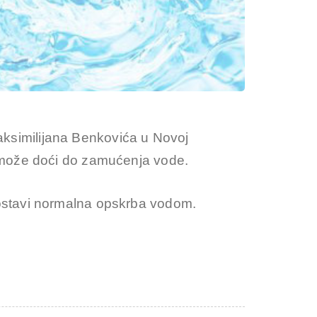
ksimilijana Benkovića u Novoj
a može doći do zamućenja vode.
postavi normalna opskrba vodom.