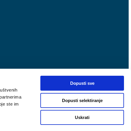
Dopusti sve
ruštvenih
 partnerima
Dopusti selektiranje
oje ste im
Uskrati