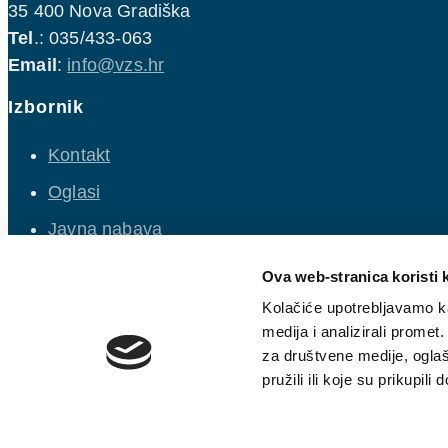
35 400 Nova Gradiška
Tel
.: 035/433-063
Email
:
info@vzs.hr
Izbornik
Kontakt
Oglasi
Javna nabava
Natječaji
Ova web-stranica koristi 
Opći uvjeti isporuke vodnih usluga
Kolačiće upotrebljavamo ka
medija i analizirali promet
Politika kolačića
za društvene medije, oglaš
pružili ili koje su prikupili