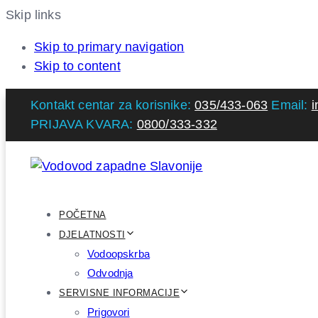
Skip links
Skip to primary navigation
Skip to content
Kontakt centar za korisnike:
035/433-063
Email:
i
PRIJAVA KVARA:
0800/333-332
POČETNA
DJELATNOSTI
Vodoopskrba
Odvodnja
SERVISNE INFORMACIJE
Prigovori