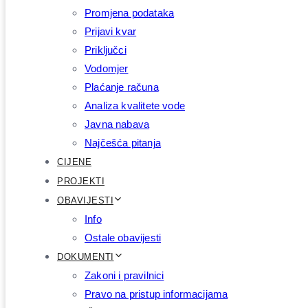
Promjena podataka
Prijavi kvar
Priključci
Vodomjer
Plaćanje računa
Analiza kvalitete vode
Javna nabava
Najčešća pitanja
CIJENE
PROJEKTI
OBAVIJESTI
Info
Ostale obavijesti
DOKUMENTI
Zakoni i pravilnici
Pravo na pristup informacijama