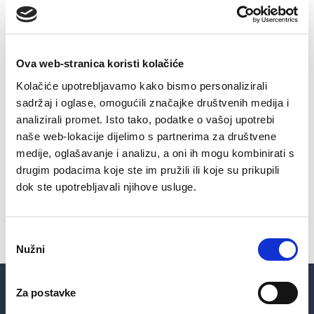
vode bit će Relkovićeva ulica do križanja kod
FINE, Ulica Vladimira Nazora, dio Urija (kć.br.
27,26,25,23,24…) uključujući i Dječji vrtić
Ova web-stranica koristi kolačiće
Maslačak.
Kolačiće upotrebljavamo kako bismo personalizirali
sadržaj i oglase, omogućili značajke društvenih medija i
Svima korisnicima zahvaljujemo na strpljenju i
analizirali promet. Isto tako, podatke o vašoj upotrebi
naše web-lokacije dijelimo s partnerima za društvene
razumijevanju.
medije, oglašavanje i analizu, a oni ih mogu kombinirati s
drugim podacima koje ste im pružili ili koje su prikupili
dok ste upotrebljavali njihove usluge.
SHARE ON
Odabir
Nužni
pristanka
Za postavke