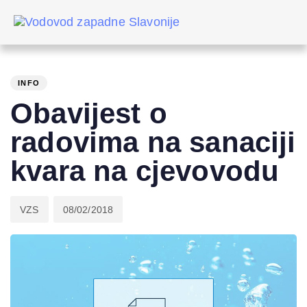
Skip
Skip
links
to
primary
PUBLISHED
Author
Published
navigation
IN:
on:
Skip
INFO
to
Obavijest o
content
radovima na sanaciji
kvara na cjevovodu
VZS
08/02/2018