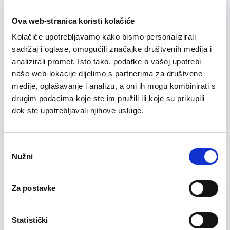
Ova web-stranica koristi kolačiće
Kolačiće upotrebljavamo kako bismo personalizirali
sadržaj i oglase, omogućili značajke društvenih medija i
19/06/2019
analizirali promet. Isto tako, podatke o vašoj upotrebi
naše web-lokacije dijelimo s partnerima za društvene
Obveza izdavanja e-računa od
medije, oglašavanje i analizu, a oni ih mogu kombinirati s
01.07.2019.
drugim podacima koje ste im pružili ili koje su prikupili
dok ste upotrebljavali njihove usluge.
Odabir
Nužni
pristanka
Za postavke
Statistički