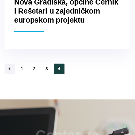
Nova Gradiška, općine Cernik
i Rešetari u zajedničkom
europskom projektu
1
2
3
4
Centar za