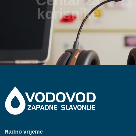
korisnike
K
o
n
t
a
k
t
i
r
a
j
t
e
n
a
s
Radno vrijeme