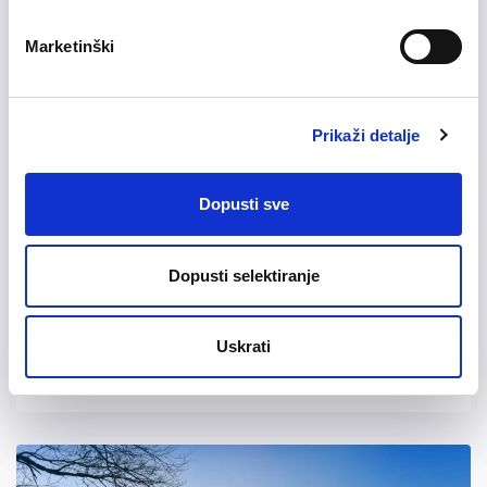
Marketinški
Prikaži detalje
Dopusti sve
23/04/2019
Pratite nas i na Facebook
Dopusti selektiranje
stranici!
Uskrati