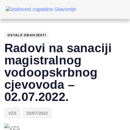
Skip
Skip
links
to
primary
PUBLISHED
Author
Published
navigation
IN:
on:
Skip
OSTALE OBAVIJESTI
to
Radovi na sanaciji
content
magistralnog
vodoopskrbnog
cjevovoda –
02.07.2022.
VZS
02/07/2022