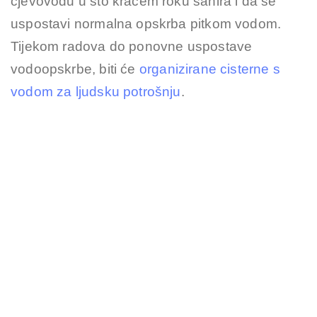
cjevovodu u što kraćem roku sanira i da se
uspostavi normalna opskrba pitkom vodom.
Tijekom radova do ponovne uspostave
vodoopskrbe, biti će
organizirane cisterne s
vodom za ljudsku potrošnju
.