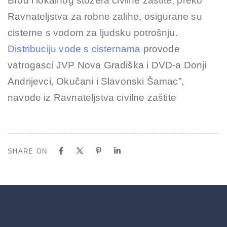
Brod i lokalnog stožera civilne zaštite, preko
Ravnateljstva za robne zalihe, osigurane su
cisterne s vodom za ljudsku potrošnju.
Distribuciju vode s cisternama
provode
vatrogasci JVP Nova Gradiška i DVD-a Donji
Andrijevci, Okučani i Slavonski Šamac”,
navode iz Ravnateljstva civilne zaštite
SHARE ON