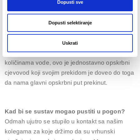
Dopusti sve
iz Novske jedan dio, na taj način smo osigurali
opskrbu Okučana i Stare Gradiške do Kosovca.
Dopusti selektiranje
Od strane Novske nije moguće više vode
preuzimati.
Uskrati
Bitna stvar je da nemamo problema sa
količinama vode, ovo je jednostavno opskrbni
cjevovod koji svojim prekidom je doveo do toga
da nama glavni opskrbni put prekinut.
Kad bi se sustav mogao pustiti u pogon?
Odmah ujutro se stupilo u kontakt sa našim
kolegama za koje držimo da su vrhunski