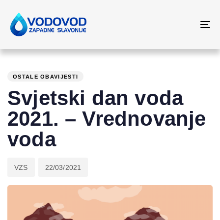
Skip
Skip
links
to
To
primary
na
navigation
PUBLISHED
Author
Published
Skip
to
IN:
on:
OSTALE OBAVIJESTI
content
Svjetski dan voda
2021. – Vrednovanje
voda
VZS
22/03/2021