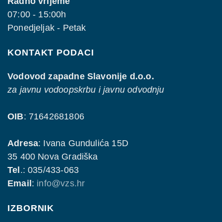
Radno vrijeme
07:00 - 15:00h
Ponedjeljak - Petak
KONTAKT PODACI
Vodovod zapadne Slavonije d.o.o.
za javnu vodoopskrbu i javnu odvodnju
OIB
: 71642681806
Adresa
: Ivana Gundulića 15D
35 400 Nova Gradiška
Tel
.: 035/433-063
Email
:
info@vzs.hr
IZBORNIK