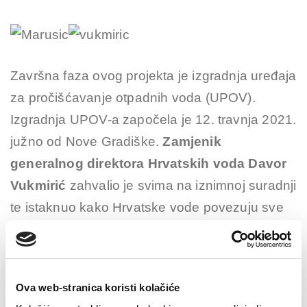
Završna faza ovog projekta je izgradnja uređaja
za pročišćavanje otpadnih voda (UPOV).
Izgradnja UPOV-a započela je 12. travnja 2021.
južno od Nove Gradiške.
Zamjenik
generalnog direktora Hrvatskih voda Davor
Vukmirić
zahvalio je svima na iznimnoj suradnji
te istaknuo kako Hrvatske vode povezuju sve
sudionike kako bi se projekti uspješno
realizirali. „Vlada RH ulaže velika sredstva i
provodi brojne projekte kako bi se uspješno
Ova web-stranica koristi kolačiće
provodile politike gospodarskog rasta i razvoja.