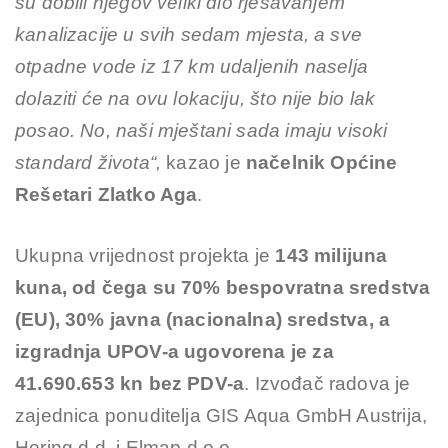
su dobili njegov veliki dio rješavanjem
kanalizacije u svih sedam mjesta, a sve
otpadne vode iz 17 km udaljenih naselja
dolaziti će na ovu lokaciju, što nije bio lak
posao. No, naši mještani sada imaju visoki
standard života“,
kazao je
načelnik Općine
Rešetari Zlatko Aga
.
Ukupna vrijednost projekta je
143 milijuna
kuna, od čega su 70% bespovratna sredstva
(EU), 30% javna (nacionalna) sredstva, a
izgradnja UPOV-a ugovorena je za
41.690.653 kn bez PDV-a
. Izvođač radova je
zajednica ponuditelja GIS Aqua GmbH Austrija,
Hering d.d. i Elmap d.o.o.