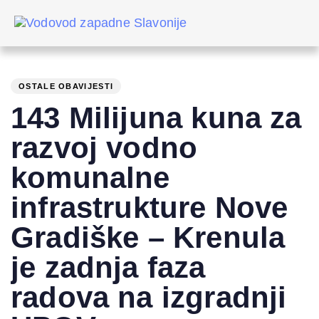
Skip
Skip
links
to
primary
PUBLISHED
Author
Published
navigation
IN:
on:
Skip
OSTALE OBAVIJESTI
to
143 Milijuna kuna za
content
razvoj vodno
komunalne
infrastrukture Nove
Gradiške – Krenula
je zadnja faza
radova na izgradnji