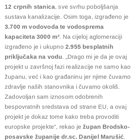
12 crpnih stanica
, sve svrhu poboljšanja
sustava kanalizacije. Osim toga, izgrađeno je
3.700 m vodovoda te vodosprema
kapaciteta 3000 m³
. Na cijeloj aglomeraciji
izgrađeno je i ukupno
2.955 besplatnih
priključaka na vodu
. „Drago mi je da je ovaj
projekt u završnoj fazi realizacije ne samo kao
županu, već i kao građaninu jer njime čuvamo
zdravlje naših stanovnika i čuvamo okoliš.
Zadovoljan sam iznosom odobrenih
bespovratnih sredstava od strane EU, a ovaj
projekt je dokaz tome kako treba provoditi
europske projekte“, rekao je
župan Brodsko-
posavske županije dr.sc. Danijel Marušić
.