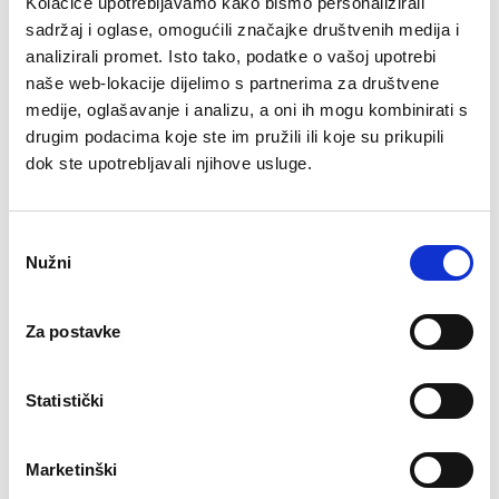
Kolačiće upotrebljavamo kako bismo personalizirali
Bez obzira na sve prepreke na koje smo naišli
sadržaj i oglase, omogućili značajke društvenih medija i
tijekom ovog projekta, jamčim da će se on
analizirali promet. Isto tako, podatke o vašoj upotrebi
naše web-lokacije dijelimo s partnerima za društvene
provesti po najvišim standardima koji se od nas
medije, oglašavanje i analizu, a oni ih mogu kombinirati s
i očekuje, istaknuo je Vukmirić.
drugim podacima koje ste im pružili ili koje su prikupili
dok ste upotrebljavali njihove usluge.
Odabir
Gradnjom uređaja bit će zaokružena velika
Nužni
pristanka
cjelina na području aglomeracije Nova
Gradiška, gdje svi stanovnici imaju pristup
Za postavke
zdravstveno ispravnoj vodi i gdje će sva
otpadna voda biti zbrinuta u skladu s
Statistički
europskim standardima i direktivama. „Nakon
Marketinški
deset godina od idejnog početka izrade ovog