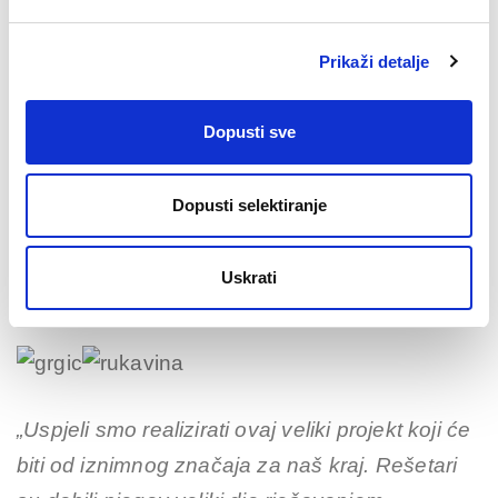
projekta, danas smo u završnoj fazi. Njime smo
prije tri godine prvenstveno realizirali želju svih
Prikaži detalje
naših stanovnika, a to je osiguranje čiste,
zdravstveno ispravne, kontinuirane vode za
Dopusti sve
sve i svugdje. Ostao je još ovaj dio projekta,
pročišćivač, kojim ćemo staviti točku na i te
Dopusti selektiranje
zaokružiti cijelu priču ovog zelenog projekta“,
naglasio je
Vinko Grgić, gradonačelnik Nove
Uskrati
Gradiške
.
„Uspjeli smo realizirati ovaj veliki projekt koji će
biti od iznimnog značaja za naš kraj. Rešetari