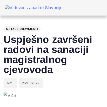
Skip
Skip
links
to
primary
PUBLISHED
Author
Published
navigation
IN:
on:
Skip
OSTALE OBAVIJESTI
to
Uspješno završeni
content
radovi na sanaciji
magistralnog
cjevovoda
VZS
25/10/2022