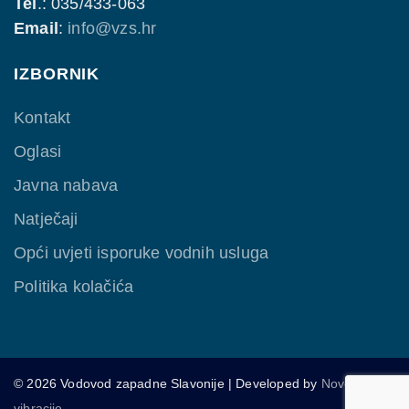
Tel
.: 035/433-063
Email
:
info@vzs.hr
IZBORNIK
Kontakt
Oglasi
Javna nabava
Natječaji
Opći uvjeti isporuke vodnih usluga
Politika kolačića
© 2026 Vodovod zapadne Slavonije | Developed by
Nove
vibracije