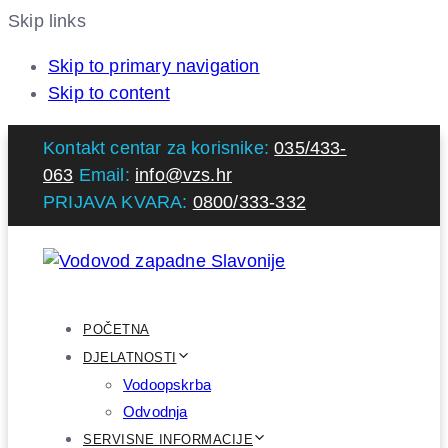
Skip links
Skip to primary navigation
Skip to content
Kontakt centar za korisnike:
035/433-
063
Email:
info@vzs.hr
PRIJAVA KVARA:
0800/333-332
POČETNA
DJELATNOSTI
Vodoopskrba
Odvodnja
SERVISNE INFORMACIJE