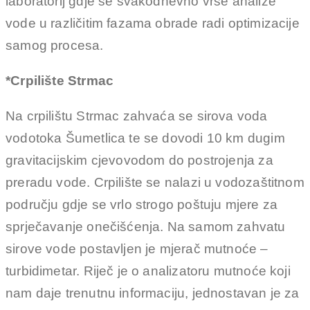
laboratorij gdje se svakodnevno vrše analize
vode u različitim fazama obrade radi optimizacije
samog procesa.
*Crpilište Strmac
Na crpilištu Strmac zahvaća se sirova voda
vodotoka Šumetlica te se dovodi 10 km dugim
gravitacijskim cjevovodom do postrojenja za
preradu vode. Crpilište se nalazi u vodozaštitnom
području gdje se vrlo strogo poštuju mjere za
sprječavanje onečišćenja. Na samom zahvatu
sirove vode postavljen je mjerač mutnoće –
turbidimetar. Riječ je o analizatoru mutnoće koji
nam daje trenutnu informaciju, jednostavan je za