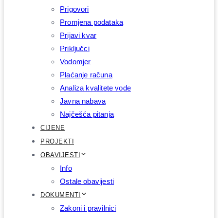
Prigovori
Promjena podataka
Prijavi kvar
Priključci
Vodomjer
Plaćanje računa
Analiza kvalitete vode
Javna nabava
Najčešća pitanja
CIJENE
PROJEKTI
OBAVIJESTI
Info
Ostale obavijesti
DOKUMENTI
Zakoni i pravilnici